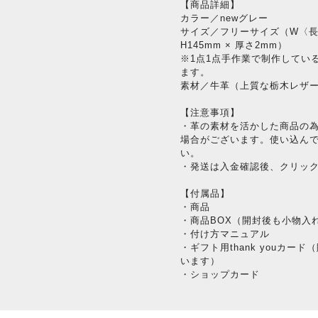
【商品詳細】
カラー／newグレー
サイズ／フリーサイズ（W〈長い
H145mm × 厚さ2mm）
※1点1点手作業で制作してい
ます。
素材／牛革（上質な栃木レザ
【注意事項】
・革の素材を活かした商品の
場合がございます。使い込ん
い。
・発送は入金確認後、クリッ
【付属品】
・商品
・商品BOX（開封後も小物入
・付け方マニュアル
・ギフト用thank youカ
います）
・ショップカード