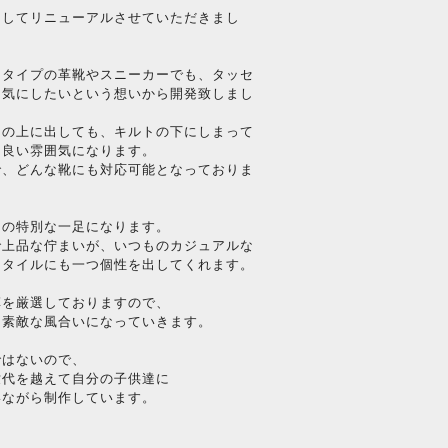
としてリニューアルさせていただきまし
スタイプの革靴やスニーカーでも、タッセ
囲気にしたいという想いから開発致しまし
トの上に出しても、キルトの下にしまって
た良い雰囲気になります。
で、どんな靴にも対応可能となっておりま
けの特別な一足になります。
で上品な佇まいが、いつものカジュアルな
スタイルにも一つ個性を出してくれます。
革を厳選しておりますので、
て素敵な風合いになっていきます。
ではないので、
世代を越えて自分の子供達に
いながら制作しています。