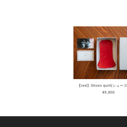
【red】Shoes quilt(シュ
¥6,900