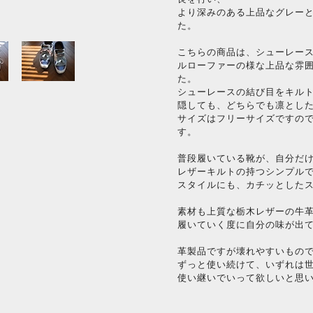
より深みのある上品なグレー
た。
こちらの商品は、シューレー
ルローファーの様な上品な雰
た。
シューレースの結び目をキル
隠しても、どちらでも凛とし
サイズはフリーサイズですの
す。
普段履いている靴が、自分だ
レザーキルトの持つシンプル
スタイルにも、カチッとした
素材も上質な栃木レザーの牛
履いていく度に自分の味が出
革製品ですが壊れやすいもの
ずっと使い続けて、いずれは
使い継いでいって欲しいと思