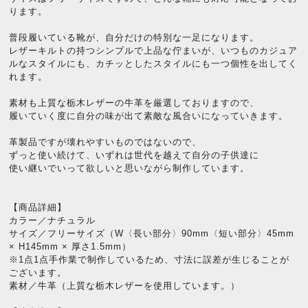
ります。
普段履いている靴が、自分だけの特別な一足になります。
レザーキルトの持つシンプルで上品な佇まいが、いつものカジュア
ルなスタイルにも、カチッとしたスタイルにも一つ個性を出してく
れます。
素材も上質な栃木レザーの牛革を厳選しておりますので、
履いていく度に自分の味が出て素敵な風合いになっていきます。
革製品ですが壊れやすいものではないので、
ずっと使い続けて、いずれは世代を越えて自分の子供達に
使い継いでいって欲しいと思いながら制作しています。
【商品詳細】
カラー／ナチュラル
サイズ／フリーサイズ（W〈長い部分〉90mm〈短い部分〉45mm
× H145mm × 厚さ1.5mm）
※1点1点手作業で制作しているため、寸法に誤差が生じることが
ございます。
素材／牛革（上質な栃木レザーを使用しています。）