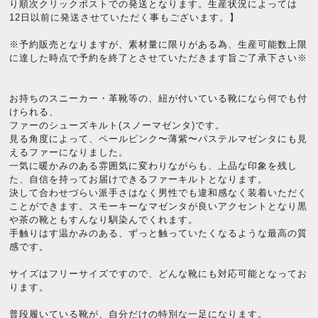
り順次クリックポストでの発送となります。生産状況によっては
12日以前に発送させていただく事もございます。】
※予約販売となりますが、素材量に限りがある為、生産可能数上限
に達した時点で予約を終了とさせていただきます旨ご了承下さい※
お持ちのスニーカー・革靴等の、紐が付いている靴になら何でも付
けられる、
ファーのシューズキルト(スノーマゼンタ)です。
見る角度によって、ペールピンク〜薄紫〜パステルマゼンタにも見
えるファーになりました。
一気に暖かみのある雰囲気に変わりながらも、上品な印象を残し
た、自信を持ってお届けできるファーキルトとなります。
決して合わせづらい派手さはなく男性でも違和感なく装着いただく
ことができます。スモーキーなマゼンタが良いアクセントとなり黒
や茶の靴ともすんなり馴染んでくれます。
手触りはす温かみのある、ずっと触っていたくなるような最高の質
感です。
サイズはフリーサイズですので、どんな靴にも対応可能となってお
ります。
普段履いている靴が、自分だけの特別な一足になります。