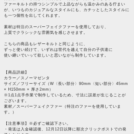
ファーキルトの持つシンプルで上品ながらも温かみのある佇まい
が、いつものカジュアルなスタイルにも、カチッとしたスタイルに
も一つ個性を出してくれます。
素材は特注のスーパーフェイクファーを使用しており、
上質でクラシックな雰囲気を感じさせます。
こちらの商品もレザーキルトと同じように、
ずっと使い続けて、いずれは世代を越えて自分の子供達に
使い継いでいって欲しいと思いながら制作しています。
【商品詳細】
カラー／スノーマゼンタ
サイズ／フリーサイズ（W〈長い部分〉90mm〈短い部分〉45mm
× H150mm × 厚さ2mm）
※1点1点手作業で制作しているため、寸法に誤差が生じることが
ございます。
素材／スーパーフェイクファー（特注のファーを使用していま
す。）
【注意事項】※必ずご確認下さい。
・発送は入金確認後、12月12日以降に順次クリックポストでの発